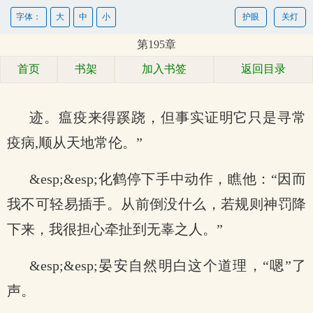
字体：
大
中
小
护眼
关灯
第195章
首页
书架
加入书签
返回目录
迹。瘟疫来得蹊跷，但事实证明它只是寻常
疫病,顺从天地常伦。”
&esp;&esp;化鹤停下手中动作，瞧他：“因而
我不可轻易插手。从前倒没什么，若规则神罚降
下来，我很担心牵扯到无辜之人。”
&esp;&esp;晏安自然明白这个道理，“嗯”了
声。