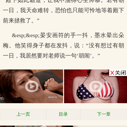
“殿下如此霸道，让我不油得心生仰慕。若有朝
一日，我天命难转，恐怕也只能可怜地等着殿下
前来拯救了。”
&esp;&esp;晏安画符的手一抖，墨水晕出朵
梅。他笑得身子都在发抖，说：“没有想过有朝
一日，我居然要对老师说一句‘胡闹’。”
上一页
目录
下一章