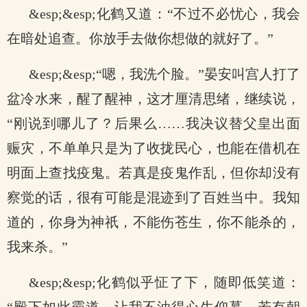
&esp;&esp;化鹤又道：“不过不必忧心，我会
在暗处追查。你放手去做你想做的就好了。”
&esp;&esp;“嗯，我洗个脸。”晏安叫宫人打了
盆冷水来，醒了醒神，这才厘清思绪，继续说，
“刚说到哪儿了？后果么……我决议替父皇出面
赈灾，不单单只是为了收拢民心，也能在借机在
明面上查找疫鬼。若真是疫鬼作乱，但你却没有
察觉的话，很有可能是混迹到了百姓当中。我知
道的，你身为神祇，不能伤苍生，你不能杀的，
我来杀。”
&esp;&esp;化鹤似乎怔了下，随即低笑道：