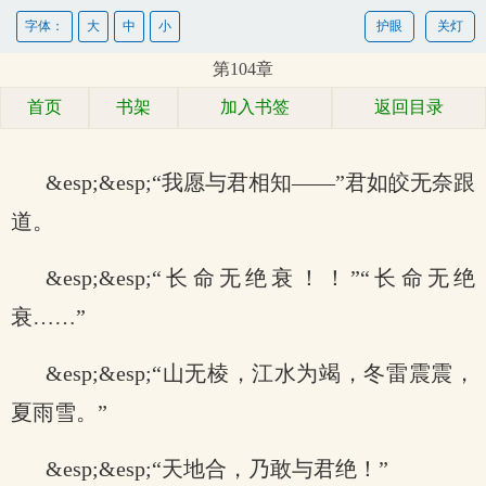
字体：
大
中
小
护眼
关灯
第104章
首页
书架
加入书签
返回目录
&esp;&esp;“我愿与君相知——”君如皎无奈跟
道。
&esp;&esp;“长命无绝衰！！”“长命无绝
衰……”
&esp;&esp;“山无棱，江水为竭，冬雷震震，
夏雨雪。”
&esp;&esp;“天地合，乃敢与君绝！”