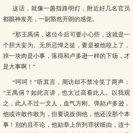
这话，就像一盏指路明灯，附近好几名官员
都眼神发亮，一副豁然开朗的感觉。
“那王禹偁，诸位今后可要小心些，这就是一
个胆大妄为、无所忌惮之徒，要是被他咬上了，
掉一块肉是小事，落得和卢多逊一样的下场，才
是大事啊！”
“呵呵！”听其言，周访却不禁冷笑了两声：
“王禹偁？如此言讲，也太过高看此人。以我观
之，此人不过一文人，血气方刚。弹劾卢多逊，
他或许敢作敢为，但要说扳倒他，他还没那个本
事！别的且不论，他劾章上所列罪状细由，连十