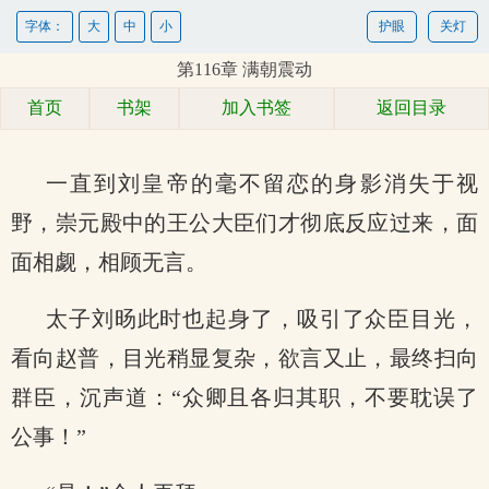
字体：
大
中
小
护眼
关灯
第116章 满朝震动
首页
书架
加入书签
返回目录
一直到刘皇帝的毫不留恋的身影消失于视
野，崇元殿中的王公大臣们才彻底反应过来，面
面相觑，相顾无言。
太子刘旸此时也起身了，吸引了众臣目光，
看向赵普，目光稍显复杂，欲言又止，最终扫向
群臣，沉声道：“众卿且各归其职，不要耽误了
公事！”