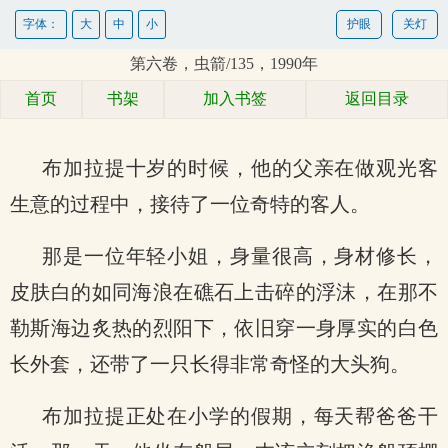
字体：
大
中
小
护眼
关灯
第六卷，虫箭/135，1990年
首页
书架
加入书签
返回目录
布加拉提十岁的时候，他的父亲在做观光客
生意的过程中，接待了一位奇特的客人。
那是一位年轻小姐，身量很高，身材修长，
皮肤白的如同海浪在礁石上击碎的浮沫，在那不
勒斯海边炙热的烈阳下，依旧穿一身厚实的白色
长外套，还带了一只长得非常奇怪的大头狗。
布加拉提正处在小学的假期，每天帮爸爸干