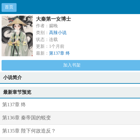
首页
大秦第一女博士
作者：孀晚
类别：
高辣小说
状态：连载
更新：1个月前
最新：
第137章 终
加入书架
小说简介
最新章节预览
第137章 终
第136章 秦帝国的蜕变
第135章 陛下何故造反？