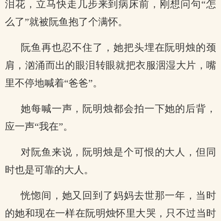
泪花，立马快走几步来到病床前，刚想问句“怎
么了”就被阮鱼抱了个满怀。
阮鱼再也忍不住了，她把头埋在阮明烛的颈
肩，汹涌而出的眼泪转眼就把衣服洇湿大片，嘴
里不停地喊着“爸爸”。
她每喊一声，阮明烛都会拍一下她的后背，
应一声“我在”。
对阮鱼来说，阮明烛是个可恨的大人，但同
时也是可靠的大人。
.
恍惚间，她又回到了妈妈去世那一年，当时
的她和现在一样在阮明烛怀里大哭，只不过当时