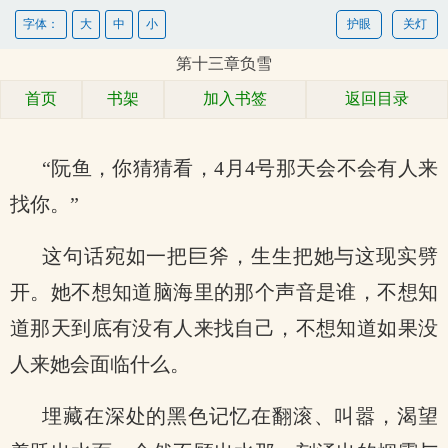
字体：
大
中
小
护眼
关灯
第十三章负雪
首页
书架
加入书签
返回目录
“阮鱼，你猜猜看，4月4号那天会不会有人来
找你。”
这句话宛如一把巨斧，生生把她与这现实劈
开。她不想知道脑海里的那个声音是谁，不想知
道那天到底有没有人来找自己，不想知道如果没
人来她会面临什么。
埋藏在深处的黑色记忆在翻滚、叫嚣，渴望