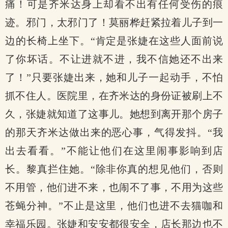
痛！可是齐米达身上却看不出有任何受伤的痕
迹。邪门，太邪门了！莫丽桦赶紧拉着儿子到一
边的长椅上坐下。“肯定是张婕在这些人面前说
了你坏话。不让进就不进，我不信她还不出来
了！”只要张婕出来，她和儿子一起动手，不怕
抓不住人。医院里，在齐米达的身份证被刷上不
久，张婕就知道了这事儿。她想到离开那个房子
的那天齐米达做出来的恶心事，气得发抖。“我
出去看看。”不能让他们在这里闹事影响到店
长。黎真拦住她。“除非你真的想见他们，否则
不用管，他们进不来，也闹不了事，不用为这些
苍蝇分神。”不止是这里，他们也进不去猫咖和
幸福乐园。张婕和安安都很安全，店长那边也不