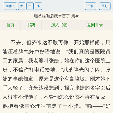
字体：
大
中
小
护眼
关灯
继承猫咖后我暴富了 第48
首页
书架
加入书签
返回目录
不去。但齐米达不敢再像一开始那样闹，只
能压着脾气好声好语地说：“我们真的是医院员
工的家属，我老婆叫张婕，她在你们这个医院上
班，不信你打电话给她。”武芝眸光闪了闪。张
婕的事她知道，原来是这个有害垃圾。刚才她下
手太轻了。齐米达没想到，报完张婕的名字以后
人根本不理他了，不管他怎么说都不再有反应。
他抱着侥幸心理往前走了一小步。“嘶——”好