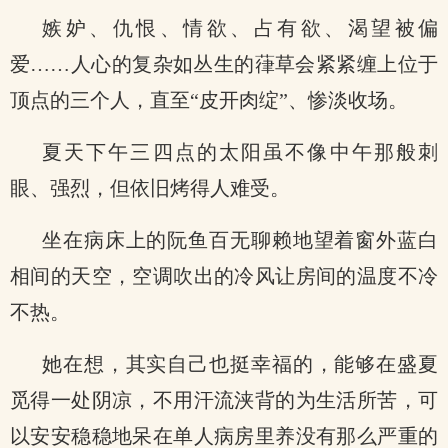
嫉妒、仇恨、情欲、占有欲、渴望被偏
爱……人心的复杂如丛生的葎草会紧紧缠上位于
顶点的三个人，直至“皮开肉绽”、惨淡收场。
夏天下午三四点的太阳虽不像中午那般刺
眼、强烈，但依旧烤得人难受。
坐在病床上的阮鱼百无聊赖地望着窗外蓝白
相间的天空，空调吹出的冷风让房间的温度不冷
不热。
她在想，其实自己也挺幸福的，能够在盛夏
觅得一处阴凉，不用汗流浃背的为生活所苦，可
以安安稳稳地呆在单人病房里养没有那么严重的